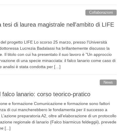
Collaborazioni
 tesi di laurea magistrale nell'ambito di LIFE
o del progetto LIFE Lo scorso 25 marzo, presso l'Università
a dottoressa Lucrezia Badalassi ha brillantemente discusso la
e. Il titolo con cui ha presentato il suo lavoro è "Un approccio
ervazione di una specie minacciata: il falco lanario come caso di
a e analisi è stata condotta per […]
News
falco lanario: corso teorico-pratico
ione e formazione Comunicazione e formazione sono fattori
enza di cui mancherebbero le fondamenta per il successo a
 L’azione preparatoria A2, oltre all’elaborazione di un protocollo
azione regionale di lanario (Falco biarmicus feldeggii), prevede
e [...]