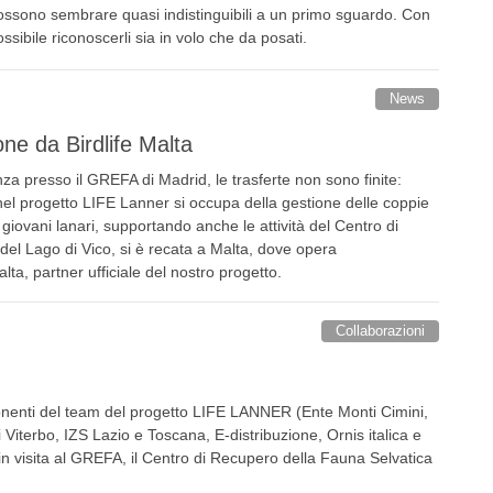
possono sembrare quasi indistinguibili a un primo sguardo. Con
ossibile riconoscerli sia in volo che da posati.
News
one da Birdlife Malta
za presso il GREFA di Madrid, le trasferte non sono finite:
 nel progetto LIFE Lanner si occupa della gestione delle coppie
ei giovani lanari, supportando anche le attività del Centro di
del Lago di Vico, si è recata a Malta, dove opera
lta, partner ufficiale del nostro progetto.
Collaborazioni
onenti del team del progetto LIFE LANNER (Ente Monti Cimini,
 Viterbo, IZS Lazio e Toscana, E-distribuzione, Ornis italica e
 in visita al GREFA, il Centro di Recupero della Fauna Selvatica