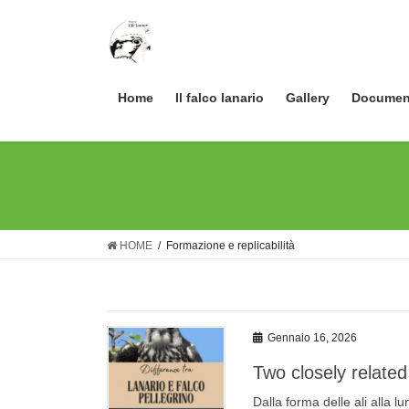
Skip
Skip
to
to
the
the
content
Navigation
Home
Il falco lanario
Gallery
Documen
HOME
Formazione e replicabilità
Gennaio 16, 2026
Two closely related
Dalla forma delle ali alla 