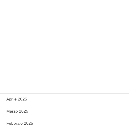
Gennaio 2026
Dicembre 2025
Novembre 2025
Settembre 2025
Agosto 2025
Luglio 2025
Giugno 2025
Maggio 2025
Aprile 2025
Marzo 2025
Febbraio 2025