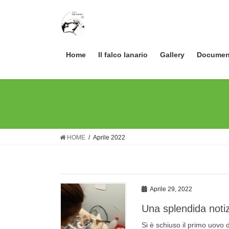
Skip
Skip
to
to
the
the
content
Navigation
Home
Il falco lanario
Gallery
Documen
HOME
Aprile 2022
Aprile 29, 2022
Una splendida notiz
Si è schiuso il primo uovo d