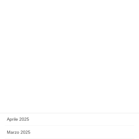
Febbraio 2026
Gennaio 2026
Dicembre 2025
Novembre 2025
Settembre 2025
Agosto 2025
Luglio 2025
Giugno 2025
Maggio 2025
Aprile 2025
Marzo 2025